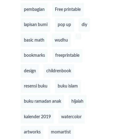
pembagian
Free printable
lapisan bumi
pop up
diy
basic math
wudhu
bookmarks
freeprintable
design
childrenbook
resensi buku
buku islam
buku ramadan anak
hijaiah
kalender 2019
watercolor
artworks
momartist