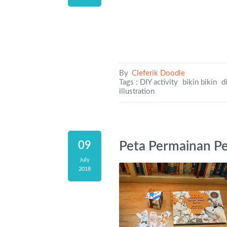
By
Cleferik Doodle
Tags :
DIY activity
bikin bikin
d
illustration
Peta Permainan P
09
July
2018