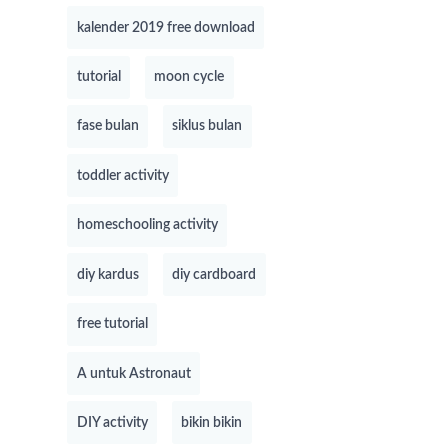
kalender 2019 free download
tutorial
moon cycle
fase bulan
siklus bulan
toddler activity
homeschooling activity
diy kardus
diy cardboard
free tutorial
A untuk Astronaut
DIY activity
bikin bikin