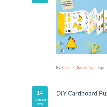
By
Cleferik Doodle Team
Tags 
DIY Cardboard Puz
14
September
2018