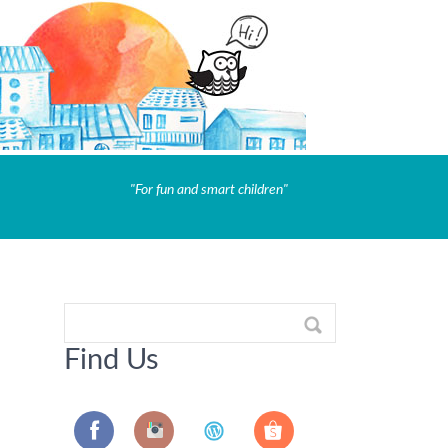
"For fun and smart children"
Find Us