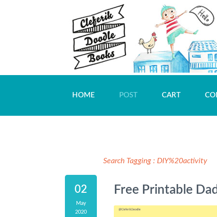
HOME
POST
CART
CO
Search Tagging :
DIY%20activity
Free Printable Da
02
May
2020