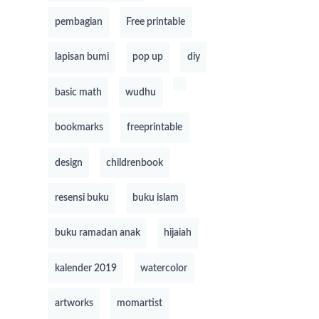
pembagian
Free printable
lapisan bumi
pop up
diy
basic math
wudhu
bookmarks
freeprintable
design
childrenbook
resensi buku
buku islam
buku ramadan anak
hijaiah
kalender 2019
watercolor
artworks
momartist