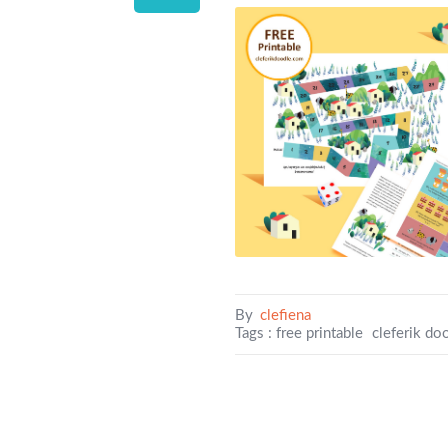
By
clefiena
Tags :
free printable
cleferik do