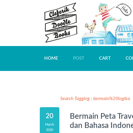
HOME
POST
CART
CO
Search Tagging :
bermain%20logika
Bermain Peta Trave
20
dan Bahasa Indone
March
2020