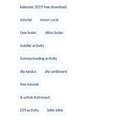
kalender 2019 free download
tutorial
moon cycle
fase bulan
siklus bulan
toddler activity
homeschooling activity
diy kardus
diy cardboard
free tutorial
A untuk Astronaut
DIY activity
bikin bikin