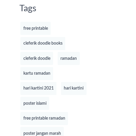
Tags
free printable
cleferik doodle books
cleferik doodle
ramadan
kartu ramadan
hari kartini 2021
hari kartini
poster islami
free printable ramadan
poster jangan marah