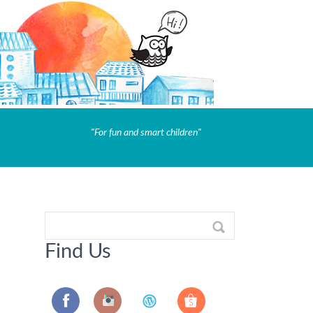
"For fun and smart children"
Find Us