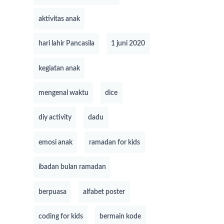
aktivitas anak
hari lahir Pancasila
1 juni 2020
kegiatan anak
mengenal waktu
dice
diy activity
dadu
emosi anak
ramadan for kids
ibadan bulan ramadan
berpuasa
alfabet poster
coding for kids
bermain kode