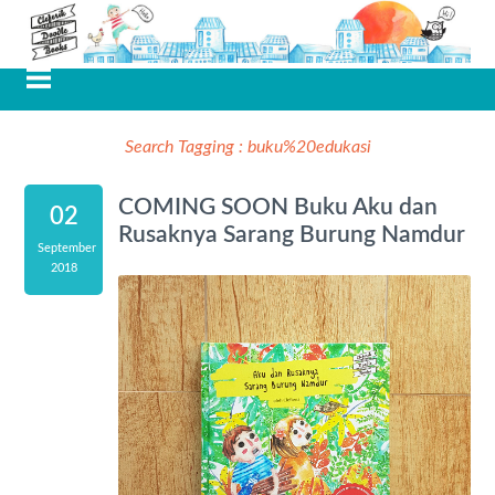
Search Tagging :
buku%20edukasi
COMING SOON Buku Aku dan
02
Rusaknya Sarang Burung Namdur
September
2018