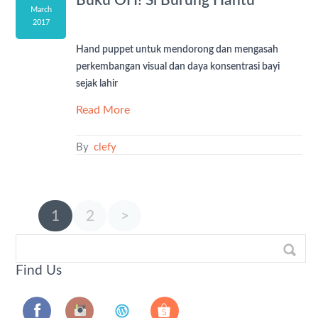
Buku OH! Si Burung Hantu
March
2017
Hand puppet untuk mendorong dan mengasah
perkembangan visual dan daya konsentrasi bayi
sejak lahir
Read More
By
clefy
1
2
>
Find Us