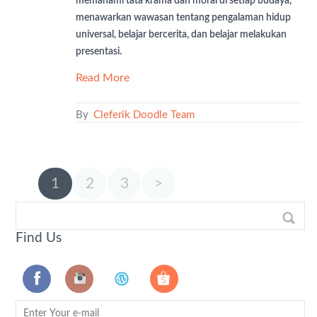
memahami tata krama dan moral di setiap budaya,
menawarkan wawasan tentang pengalaman hidup
universal, belajar bercerita, dan belajar melakukan
presentasi.
Read More
By
Cleferik Doodle Team
1
2
3
>
Find Us