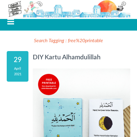
Search Tagging :
free%20printable
DIY Kartu Alhamdulillah
29
April
2021